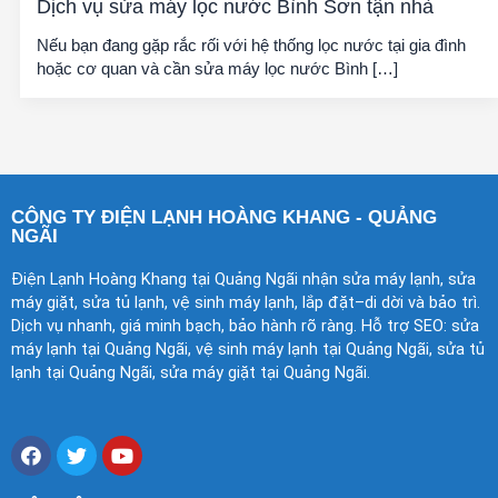
Dịch vụ sửa máy lọc nước Bình Sơn tận nhà
Nếu bạn đang gặp rắc rối với hệ thống lọc nước tại gia đình
hoặc cơ quan và cần sửa máy lọc nước Bình […]
CÔNG TY ĐIỆN LẠNH HOÀNG KHANG - QUẢNG
NGÃI
Điện Lạnh Hoàng Khang tại Quảng Ngãi nhận sửa máy lạnh, sửa
máy giặt, sửa tủ lạnh, vệ sinh máy lạnh, lắp đặt–di dời và bảo trì.
Dịch vụ nhanh, giá minh bạch, bảo hành rõ ràng. Hỗ trợ SEO: sửa
máy lạnh tại Quảng Ngãi, vệ sinh máy lạnh tại Quảng Ngãi, sửa tủ
lạnh tại Quảng Ngãi, sửa máy giặt tại Quảng Ngãi.
F
T
Y
a
w
o
c
i
u