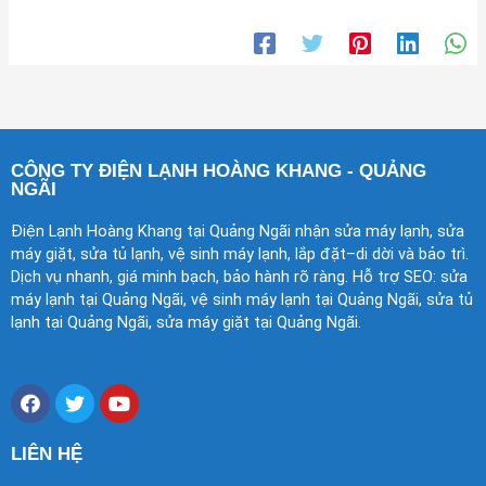
CÔNG TY ĐIỆN LẠNH HOÀNG KHANG - QUẢNG
NGÃI
Điện Lạnh Hoàng Khang tại Quảng Ngãi nhận sửa máy lạnh, sửa
máy giặt, sửa tủ lạnh, vệ sinh máy lạnh, lắp đặt–di dời và bảo trì.
Dịch vụ nhanh, giá minh bạch, bảo hành rõ ràng. Hỗ trợ SEO: sửa
máy lạnh tại Quảng Ngãi, vệ sinh máy lạnh tại Quảng Ngãi, sửa tủ
lạnh tại Quảng Ngãi, sửa máy giặt tại Quảng Ngãi.
F
T
Y
a
w
o
c
i
u
e
t
t
LIÊN HỆ
b
t
u