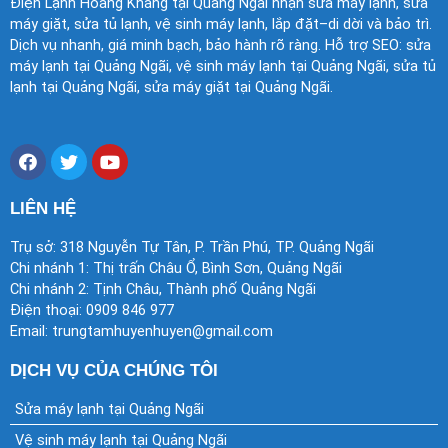
Điện Lạnh Hoàng Khang tại Quảng Ngãi nhận sửa máy lạnh, sửa
máy giặt, sửa tủ lạnh, vệ sinh máy lạnh, lắp đặt–di dời và bảo trì.
Dịch vụ nhanh, giá minh bạch, bảo hành rõ ràng. Hỗ trợ SEO: sửa
máy lạnh tại Quảng Ngãi, vệ sinh máy lạnh tại Quảng Ngãi, sửa tủ
lạnh tại Quảng Ngãi, sửa máy giặt tại Quảng Ngãi.
F
T
Y
a
w
o
c
i
u
e
t
t
LIÊN HỆ
b
t
u
o
e
b
Trụ sở: 318 Nguyễn Tự Tân, P. Trần Phú, TP. Quảng Ngãi
o
r
e
Chi nhánh 1: Thị trấn Châu Ổ, Bình Sơn, Quảng Ngãi
k
Chi nhánh 2: Tịnh Châu, Thành phố Quảng Ngãi
Điện thoại: 0909 846 977
Email: trungtamhuyenhuyen@gmail.com
DỊCH VỤ CỦA CHÚNG TÔI
Sửa máy lạnh tại Quảng Ngãi
Vệ sinh máy lạnh tại Quảng Ngãi