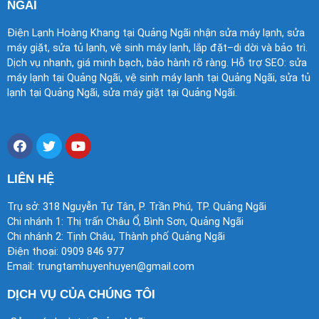
NGÃI
Điện Lạnh Hoàng Khang tại Quảng Ngãi nhận sửa máy lạnh, sửa
máy giặt, sửa tủ lạnh, vệ sinh máy lạnh, lắp đặt–di dời và bảo trì.
Dịch vụ nhanh, giá minh bạch, bảo hành rõ ràng. Hỗ trợ SEO: sửa
máy lạnh tại Quảng Ngãi, vệ sinh máy lạnh tại Quảng Ngãi, sửa tủ
lạnh tại Quảng Ngãi, sửa máy giặt tại Quảng Ngãi.
F
T
Y
a
w
o
c
i
u
e
t
t
LIÊN HỆ
b
t
u
o
e
b
Trụ sở: 318 Nguyễn Tự Tân, P. Trần Phú, TP. Quảng Ngãi
o
r
e
Chi nhánh 1: Thị trấn Châu Ổ, Bình Sơn, Quảng Ngãi
k
Chi nhánh 2: Tịnh Châu, Thành phố Quảng Ngãi
Điện thoại: 0909 846 977
Email: trungtamhuyenhuyen@gmail.com
DỊCH VỤ CỦA CHÚNG TÔI