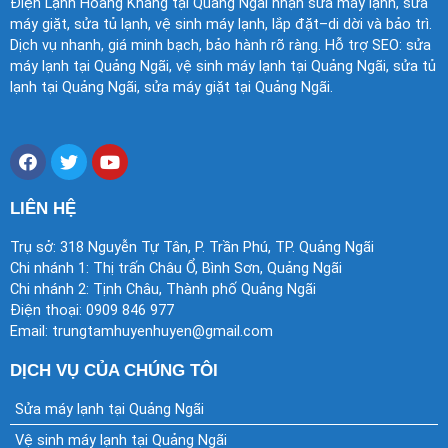
Điện Lạnh Hoàng Khang tại Quảng Ngãi nhận sửa máy lạnh, sửa
máy giặt, sửa tủ lạnh, vệ sinh máy lạnh, lắp đặt–di dời và bảo trì.
Dịch vụ nhanh, giá minh bạch, bảo hành rõ ràng. Hỗ trợ SEO: sửa
máy lạnh tại Quảng Ngãi, vệ sinh máy lạnh tại Quảng Ngãi, sửa tủ
lạnh tại Quảng Ngãi, sửa máy giặt tại Quảng Ngãi.
F
T
Y
a
w
o
c
i
u
e
t
t
LIÊN HỆ
b
t
u
o
e
b
Trụ sở: 318 Nguyễn Tự Tân, P. Trần Phú, TP. Quảng Ngãi
o
r
e
Chi nhánh 1: Thị trấn Châu Ổ, Bình Sơn, Quảng Ngãi
k
Chi nhánh 2: Tịnh Châu, Thành phố Quảng Ngãi
Điện thoại: 0909 846 977
Email: trungtamhuyenhuyen@gmail.com
DỊCH VỤ CỦA CHÚNG TÔI
Sửa máy lạnh tại Quảng Ngãi
Vệ sinh máy lạnh tại Quảng Ngãi