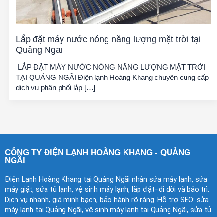
Lắp đặt máy nước nóng năng lượng mặt trời tại
Quảng Ngãi
LẮP ĐẶT MÁY NƯỚC NÓNG NĂNG LƯỢNG MẶT TRỜI
TẠI QUẢNG NGÃI Điện lạnh Hoàng Khang chuyên cung cấp
dịch vụ phân phối lắp […]
CÔNG TY ĐIỆN LẠNH HOÀNG KHANG - QUẢNG
NGÃI
Điện Lạnh Hoàng Khang tại Quảng Ngãi nhận sửa máy lạnh, sửa
máy giặt, sửa tủ lạnh, vệ sinh máy lạnh, lắp đặt–di dời và bảo trì.
Dịch vụ nhanh, giá minh bạch, bảo hành rõ ràng. Hỗ trợ SEO: sửa
máy lạnh tại Quảng Ngãi, vệ sinh máy lạnh tại Quảng Ngãi, sửa tủ