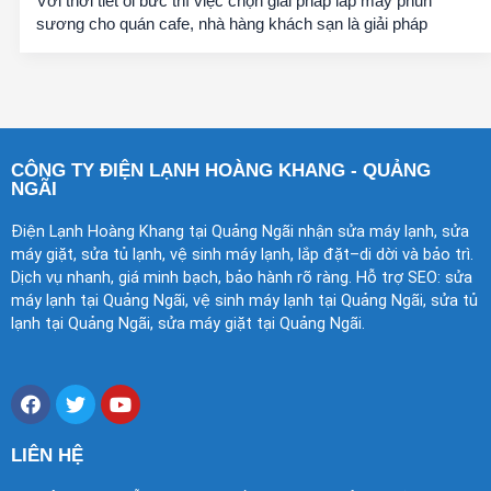
Với thời tiết oi bức thì việc chọn giải pháp lắp máy phun
sương cho quán cafe, nhà hàng khách sạn là giải pháp
CÔNG TY ĐIỆN LẠNH HOÀNG KHANG - QUẢNG
NGÃI
Điện Lạnh Hoàng Khang tại Quảng Ngãi nhận sửa máy lạnh, sửa
máy giặt, sửa tủ lạnh, vệ sinh máy lạnh, lắp đặt–di dời và bảo trì.
Dịch vụ nhanh, giá minh bạch, bảo hành rõ ràng. Hỗ trợ SEO: sửa
máy lạnh tại Quảng Ngãi, vệ sinh máy lạnh tại Quảng Ngãi, sửa tủ
lạnh tại Quảng Ngãi, sửa máy giặt tại Quảng Ngãi.
F
T
Y
a
w
o
c
i
u
e
t
t
LIÊN HỆ
b
t
u