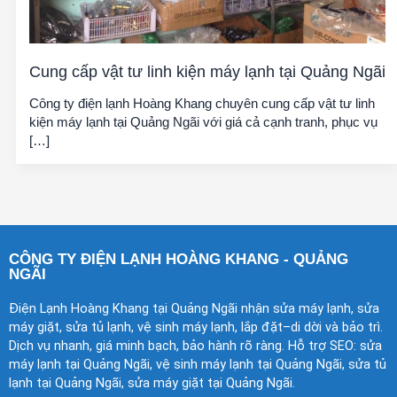
Cung cấp vật tư linh kiện máy lạnh tại Quảng Ngãi
Công ty điện lạnh Hoàng Khang chuyên cung cấp vật tư linh
kiện máy lạnh tại Quảng Ngãi với giá cả cạnh tranh, phục vụ
[…]
CÔNG TY ĐIỆN LẠNH HOÀNG KHANG - QUẢNG
NGÃI
Điện Lạnh Hoàng Khang tại Quảng Ngãi nhận sửa máy lạnh, sửa
máy giặt, sửa tủ lạnh, vệ sinh máy lạnh, lắp đặt–di dời và bảo trì.
Dịch vụ nhanh, giá minh bạch, bảo hành rõ ràng. Hỗ trợ SEO: sửa
máy lạnh tại Quảng Ngãi, vệ sinh máy lạnh tại Quảng Ngãi, sửa tủ
lạnh tại Quảng Ngãi, sửa máy giặt tại Quảng Ngãi.