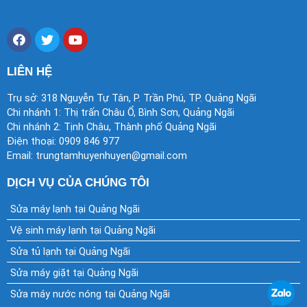
F
T
Y
a
w
o
c
i
u
e
t
t
LIÊN HỆ
b
t
u
o
e
b
Trụ sở: 318 Nguyễn Tự Tân, P. Trần Phú, TP. Quảng Ngãi
o
r
e
Chi nhánh 1: Thị trấn Châu Ổ, Bình Sơn, Quảng Ngãi
k
Chi nhánh 2: Tịnh Châu, Thành phố Quảng Ngãi
Điện thoại: 0909 846 977
Email: trungtamhuyenhuyen@gmail.com
DỊCH VỤ CỦA CHÚNG TÔI
Sửa máy lạnh tại Quảng Ngãi
Vệ sinh máy lạnh tại Quảng Ngãi
Sửa tủ lạnh tại Quảng Ngãi
Sửa máy giặt tại Quảng Ngãi
Sửa máy nước nóng tại Quảng Ngãi