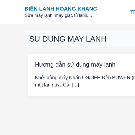
Skip
ĐIỆN LẠNH HOÀNG KHANG
to
T
Sửa máy lạnh, máy giặt, tủ lạnh,...
content
SU DUNG MAY LANH
Hướng dẫn sử dụng máy lạnh
Khởi động máy Nhấn ON/OFF. Đèn POWER (màu x
một lần nữa. Cài […]