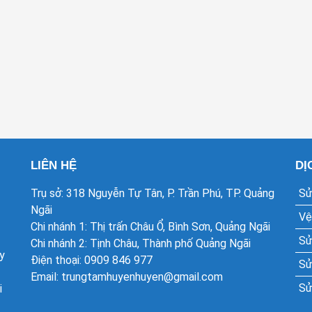
LIÊN HỆ
DỊ
Trụ sở: 318 Nguyễn Tự Tân, P. Trần Phú, TP. Quảng
Sử
Ngãi
Vệ
Chi nhánh 1: Thị trấn Châu Ổ, Bình Sơn, Quảng Ngãi
Sử
Chi nhánh 2: Tịnh Châu, Thành phố Quảng Ngãi
y
Điện thoại: 0909 846 977
Sử
Email: trungtamhuyenhuyen@gmail.com
Sử
i