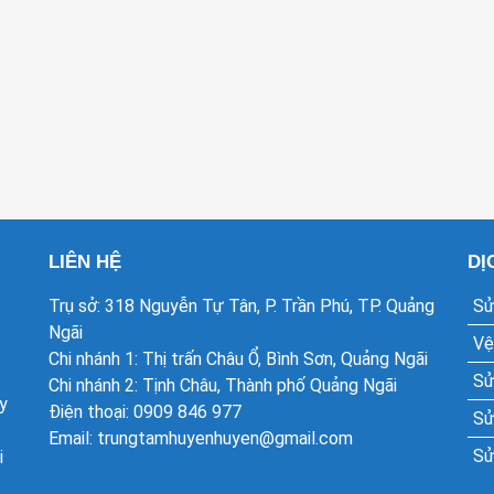
LIÊN HỆ
DỊ
Trụ sở: 318 Nguyễn Tự Tân, P. Trần Phú, TP. Quảng
Sử
Ngãi
Vệ
Chi nhánh 1: Thị trấn Châu Ổ, Bình Sơn, Quảng Ngãi
Sử
Chi nhánh 2: Tịnh Châu, Thành phố Quảng Ngãi
y
Điện thoại: 0909 846 977
Sử
Email: trungtamhuyenhuyen@gmail.com
Sử
i