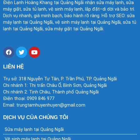
Điện Lạnh Hoàng Khang tại Quảng Ngãi nhận sửa máy lạnh, sửa
máy giặt, sửa tủ lạnh, vệ sinh máy lạnh, lắp đặt–di dời và bảo trì.
Dịch vụ nhanh, giá minh bạch, bảo hành rõ ràng. Hỗ trợ SEO: sửa
máy lạnh tại Quảng Ngãi, vệ sinh máy lạnh tại Quảng Ngãi, sửa tủ
lạnh tại Quảng Ngãi, sửa máy giặt tại Quảng Ngãi.
F
T
Y
a
w
o
c
i
u
e
t
t
LIÊN HỆ
b
t
u
o
e
b
Trụ sở: 318 Nguyễn Tự Tân, P. Trần Phú, TP. Quảng Ngãi
o
r
e
Chi nhánh 1: Thị trấn Châu Ổ, Bình Sơn, Quảng Ngãi
k
Chi nhánh 2: Tịnh Châu, Thành phố Quảng Ngãi
Điện thoại: 0909 846 977
Email: trungtamhuyenhuyen@gmail.com
DỊCH VỤ CỦA CHÚNG TÔI
Sửa máy lạnh tại Quảng Ngãi
Vệ sinh máy lạnh tại Quảng Ngãi