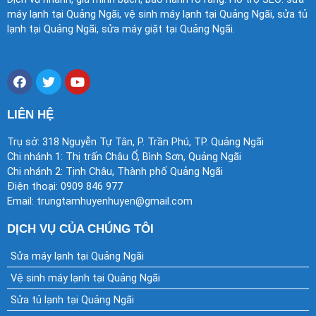
máy lạnh tại Quảng Ngãi, vệ sinh máy lạnh tại Quảng Ngãi, sửa tủ
lạnh tại Quảng Ngãi, sửa máy giặt tại Quảng Ngãi.
F
T
Y
a
w
o
c
i
u
e
t
t
LIÊN HỆ
b
t
u
o
e
b
Trụ sở: 318 Nguyễn Tự Tân, P. Trần Phú, TP. Quảng Ngãi
o
r
e
Chi nhánh 1: Thị trấn Châu Ổ, Bình Sơn, Quảng Ngãi
k
Chi nhánh 2: Tịnh Châu, Thành phố Quảng Ngãi
Điện thoại: 0909 846 977
Email: trungtamhuyenhuyen@gmail.com
DỊCH VỤ CỦA CHÚNG TÔI
Sửa máy lạnh tại Quảng Ngãi
Vệ sinh máy lạnh tại Quảng Ngãi
Sửa tủ lạnh tại Quảng Ngãi