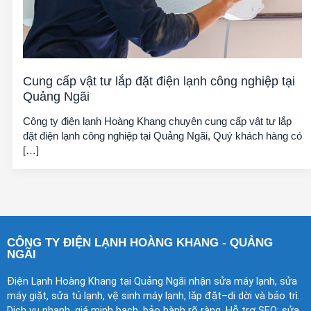
Cung cấp vật tư lắp đặt điện lạnh công nghiệp tại
Quảng Ngãi
Công ty điện lạnh Hoàng Khang chuyên cung cấp vật tư lắp
đặt điện lạnh công nghiệp tại Quảng Ngãi, Quý khách hàng có
[…]
CÔNG TY ĐIỆN LẠNH HOÀNG KHANG - QUẢNG
NGÃI
Điện Lạnh Hoàng Khang tại Quảng Ngãi nhận sửa máy lạnh, sửa
máy giặt, sửa tủ lạnh, vệ sinh máy lạnh, lắp đặt–di dời và bảo trì.
Dịch vụ nhanh, giá minh bạch, bảo hành rõ ràng. Hỗ trợ SEO: sửa