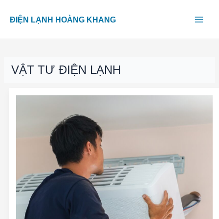
Skip
Main
to
ĐIỆN LẠNH HOÀNG KHANG
content
Men
VẬT TƯ ĐIỆN LẠNH